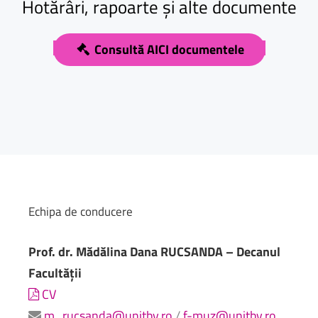
Hotărâri,
rapoarte
și
alte
documente
Consultă AICI documentele
Echipa
de
conducere
Prof. dr. Mădălina Dana RUCSANDA – Decanul
Facultății
CV
m_rucsanda@unitbv.ro
/
f-muz@unitbv.ro