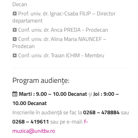
Decan
• Prof. univ. dr. Ignac-Csaba FILIP – Director
departament
• Conf. univ. dr. Anca PREDA - Prodecan
• Conf. univ. dr. Alina Maria NAUNCEF –
Prodecan
• Conf. univ. dr. Traian ICHIM - Membru
Program
audiențe:
Marti : 9.00 – 10.00 Decanat
și
Joi : 9:00 –
10.00 Decanat
Inscrierile în audiență se fac la
0268 – 478884
sau
0268 – 419611
sau pe e-mail:
f-
muzica@unitbv.ro