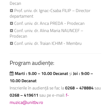
Decan
• Prof. univ. dr. Ignac-Csaba FILIP – Director
departament
• Conf. univ. dr. Anca PREDA - Prodecan
• Conf. univ. dr. Alina Maria NAUNCEF –
Prodecan
• Conf. univ. dr. Traian ICHIM - Membru
Program
audiențe:
Marti : 9.00 – 10.00 Decanat
și
Joi : 9:00 –
10.00 Decanat
Inscrierile în audiență se fac la
0268 – 478884
sau
0268 – 419611
sau pe e-mail:
f-
muzica@unitbv.ro