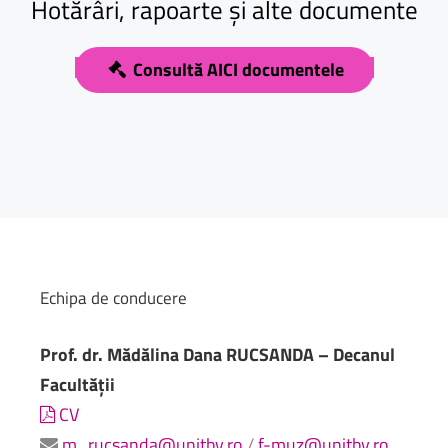
Hotărâri,
rapoarte
și
alte
documente
Consultă AICI documentele
Echipa
de
conducere
Prof. dr. Mădălina Dana RUCSANDA – Decanul
Facultății
CV
m_rucsanda@unitbv.ro
/
f-muz@unitbv.ro