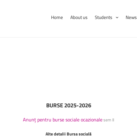
Home
About us
Students
News 
International
Erasmus
Tips and hints
BURSE 2025-2026
Anunț pentru burse sociale
ocazionale
sem II
Alte detalii Bursa socială